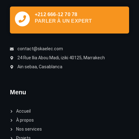
+212 666-12 70 78
PARLER À UN EXPERT
contact@skaelec.com
24 Rue Ilia Abou Madi, iziki 40125, Marrakech
Ain sebaa, Casablanca
Menu
Accueil
À propos
Nos services
Projets