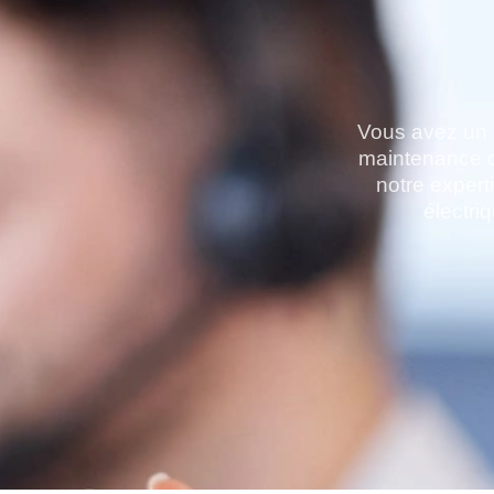
Vous avez un pr
maintenance 
notre experti
électri