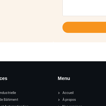
ices
Menu
Industrielle
Accueil
 de Bâtiment
À propos