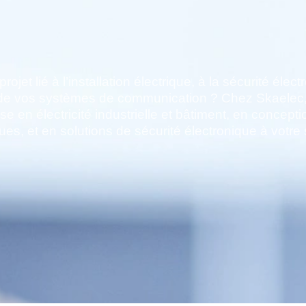
ojet lié à l’installation électrique, à la sécurité élect
de vos systèmes de communication ? Chez Skaelec,
se en électricité industrielle et bâtiment, en concepti
ques, et en solutions de sécurité électronique à votre 