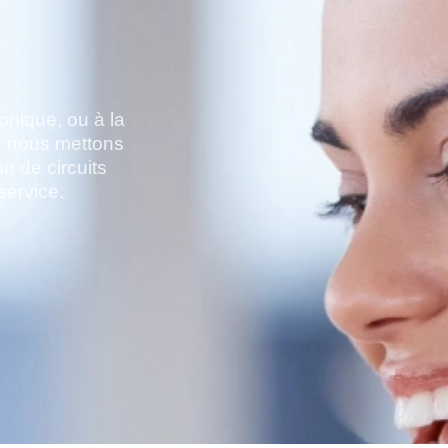
ronique, ou à la
 nous mettons
on de circuits
service.